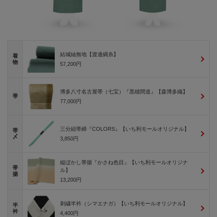
結城紬無地【渡邊綢糸】
着
物
57,200円
博多八寸名古屋帯（七宝）『黒穂間道』【森博多織】
帯
77,000円
三分紐帯締『COLORS』【いち利モールオリジナル】
帯
〆
3,850円
縦ぼかし帯揚『かさね色目』【いち利モールオリジナ
帯
ル】
揚
13,200円
刺繍半衿（シマエナガ）【いち利モールオリジナル】
半
衿
4,400円