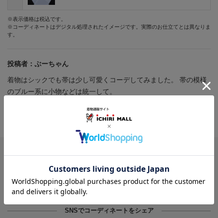
※表示価格は税込です。
※コーディネートはデジタル処理されたイメージです。実際のお仕立てとは異なりま
す。
投稿者：
ぶーちゃん
着物はシックでも帯は少し可愛くコーデしてみました。 帯の模様
のブルー系に小物などは統一して。
投稿日：
2025年04月29日
受付番号：
7015
このコーディネートを画像で保存
※Chrome、Safariなどのブラウザからご利用ください
SNSでコーディネートをシェア