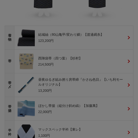
結城紬（80山亀甲/変わり鱗）【渡邊綢糸】
着
物
123,200円
西陣袋帯（四つ葉）【杉村】
帯
214,500円
昼夜ゆるぎ組み撚り房帯締『かさね色目』【いち利モー
帯
ルオリジナル】
〆
13,200円
ぼかし帯揚（縦分け斜め縞）【加藤萬】
帯
揚
22,000円
マックスペック半衿【東レ】
半
衿
1,100円