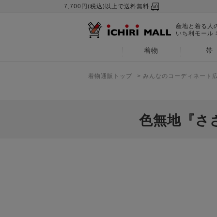
7,700円(税込)以上で送料無料
産地と着る人
いち利モール
着物
帯
着物通販トップ
>
みんなのコーディネート
色無地『さ