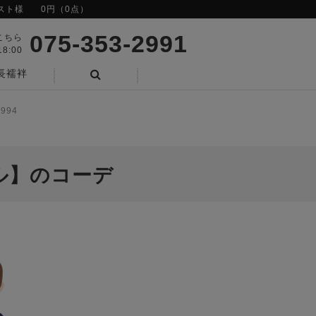
スト様
0円（0点）
075-353-2991
こちら
8:00
長襦袢
検索
994
ル】のコーデ