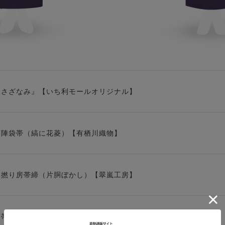
『さざなみ』【いち利モールオリジナル】
西陣袋帯（縞に花菱）【有栖川織物】
み撚り房帯締（片胴ぼかし）【翠嵐工房】
り帯揚（格子）【加藤萬】