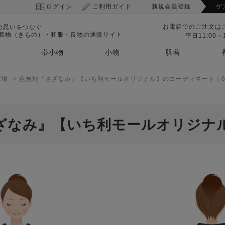
ログイン
ご利用ガイド
新規会員登録
ゲ
お電話でのご注文は
の思いをつなぐ
 着物（きもの）・和服・反物の通販サイト
平日11:00～1
帯小物
小物
肌着
広場
>
色無地『さざなみ』【いち利モールオリジナル】のコーディネート｜6
ざなみ』【いち利モールオリジナ