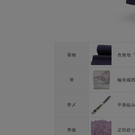
色無地
着物
輪奈織
帯
平唐組
帯〆
疋田絞
帯揚