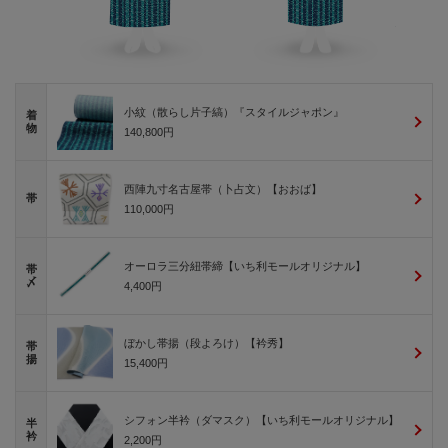
小紋（散らし片子縞）『スタイルジャポン』
着
物
140,800円
西陣九寸名古屋帯（卜占文）【おおば】
帯
110,000円
オーロラ三分紐帯締【いち利モールオリジナル】
帯
〆
4,400円
ぼかし帯揚（段よろけ）【衿秀】
帯
揚
15,400円
シフォン半衿（ダマスク）【いち利モールオリジナル】
半
衿
2,200円