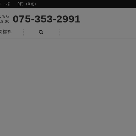
スト様
0円（0点）
075-353-2991
こちら
8:00
長襦袢
検索
】