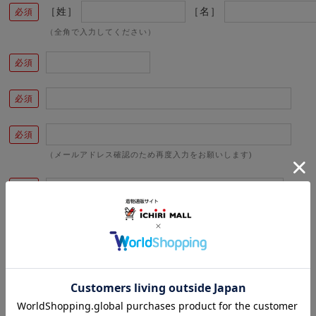
［姓］
［名］
（全角で入力してください）
（メールアドレス確認のため再度入力をお願いします)