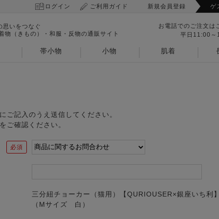
ログイン
ご利用ガイド
新規会員登録
ゲ
お電話でのご注文は
の思いをつなぐ
 着物（きもの）・和服・反物の通販サイト
平日11:00～1
帯小物
小物
肌着
にご記入のうえ送信してください。
をご確認ください。
三分紐チョーカー（猫用）【QURIOUSER×銀座いち利
（Mサイズ 白）