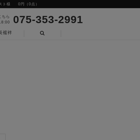
スト様
0円（0点）
075-353-2991
こちら
8:00
長襦袢
検索