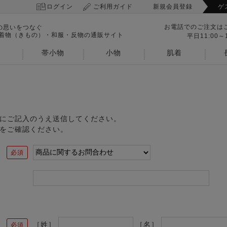
ログイン
ご利用ガイド
新規会員登録
ゲ
お電話でのご注文は
の思いをつなぐ
 着物（きもの）・和服・反物の通販サイト
平日11:00～1
帯小物
小物
肌着
にご記入のうえ送信してください。
をご確認ください。
［姓］
［名］