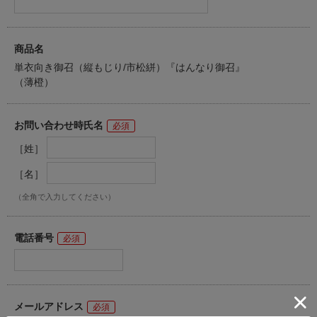
商品名
単衣向き御召（縦もじり/市松絣）『はんなり御召』
（薄橙）
お問い合わせ時氏名
［姓］
［名］
（全角で入力してください）
電話番号
メールアドレス