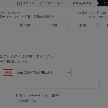
ログイン
ご利用ガイド
新規会員登録
ゲ
お電話でのご注文は
の思いをつなぐ
 着物（きもの）・和服・反物の通販サイト
平日11:00～1
帯小物
小物
肌着
にご記入のうえ送信してください。
をご確認ください。
竹富ミンサー八寸名古屋帯
（桃×黄×白）