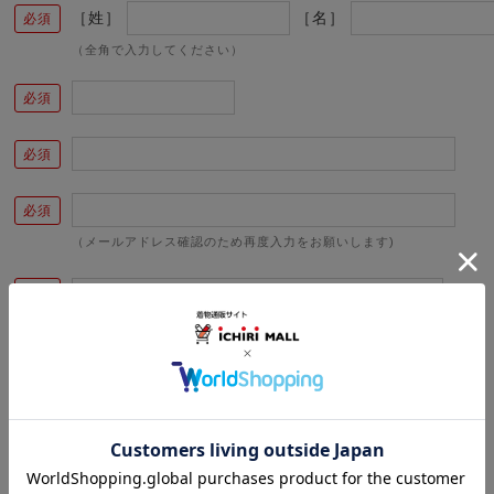
［姓］
［名］
（全角で入力してください）
（メールアドレス確認のため再度入力をお願いします)