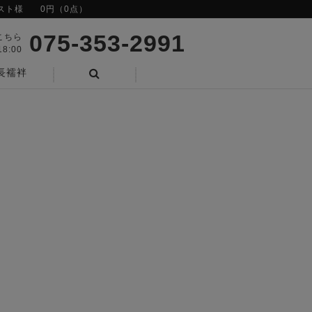
スト様
0円（0点）
075-353-2991
こちら
8:00
長襦袢
検索