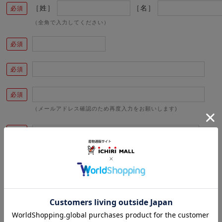
［姓］
［名］
（全角で入力してください）
（メールアドレス確認のため再度入力をお願いします)