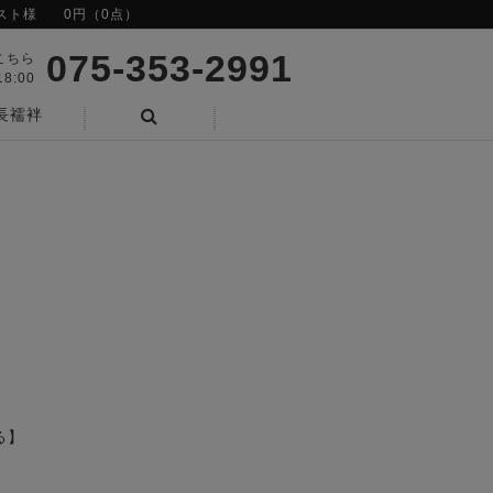
スト様
0円（0点）
075-353-2991
こちら
8:00
長襦袢
検索
る】