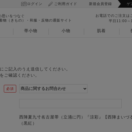
ログイン
ご利用ガイド
新規会員登録
ゲ
お電話でのご注文は
の思いをつなぐ
 着物（きもの）・和服・反物の通販サイト
平日11:00～1
帯小物
小物
肌着
にご記入のうえ送信してください。
をご確認ください。
西陣夏九寸名古屋帯（立涌に円）『涼彩』【西陣まいづ
（黒紅）