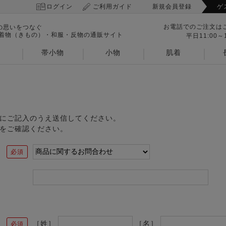
ログイン
ご利用ガイド
新規会員登録
ゲ
お電話でのご注文は
の思いをつなぐ
 着物（きもの）・和服・反物の通販サイト
平日11:00～1
帯小物
小物
肌着
にご記入のうえ送信してください。
をご確認ください。
［姓］
［名］