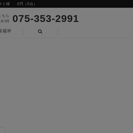
スト様
0円（0点）
075-353-2991
こちら
8:00
長襦袢
検索