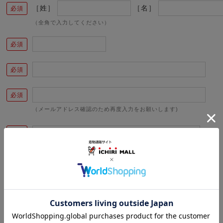
［姓］
［名］
（全角で入力してください）
（メールアドレス確認のため再度入力をお願いします)