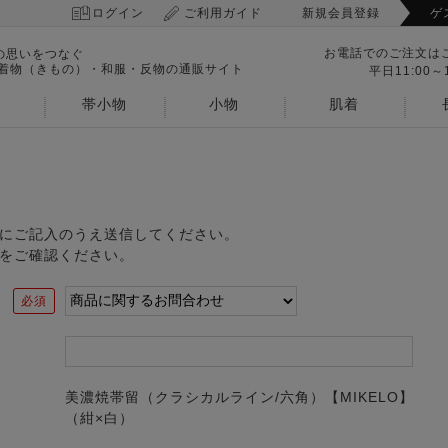
ログイン
ご利用ガイド
新規会員登録
ゲ
お電話でのご注文は
の思いをつなぐ
 着物（きもの）・和服・反物の通販サイト
平日11:00～1
帯小物
小物
肌着
にご記入のうえ送信してください。
をご確認ください。
美濃焼帯留（クラシカルライン/六角）【MIKELO】
（紺×白）