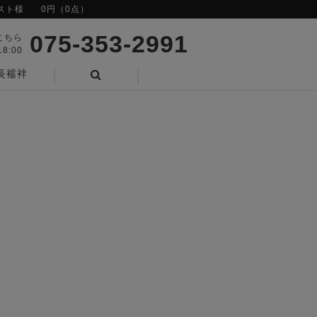
スト様
0円（0点）
075-353-2991
こちら
8:00
長襦袢
検索