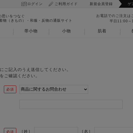
ログイン
ご利用ガイド
新規会員登録
ゲ
お電話でのご注文は
の思いをつなぐ
 着物（きもの）・和服・反物の通販サイト
平日11:00～1
帯小物
小物
肌着
にご記入のうえ送信してください。
をご確認ください。
［姓］
［名］