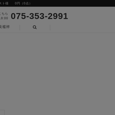
スト様
0円（0点）
075-353-2991
こちら
8:00
長襦袢
検索