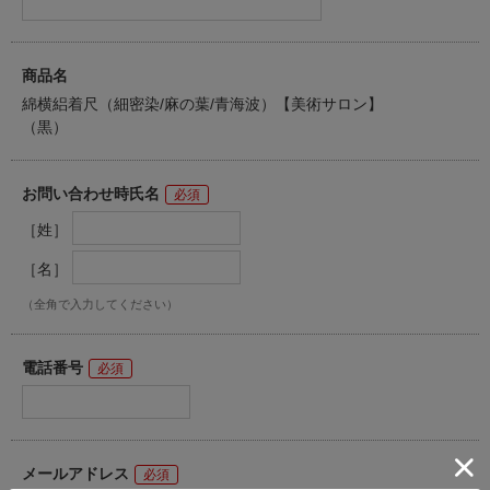
商品名
綿横絽着尺（細密染/麻の葉/青海波）【美術サロン】
（黒）
お問い合わせ時氏名
［姓］
［名］
（全角で入力してください）
電話番号
メールアドレス