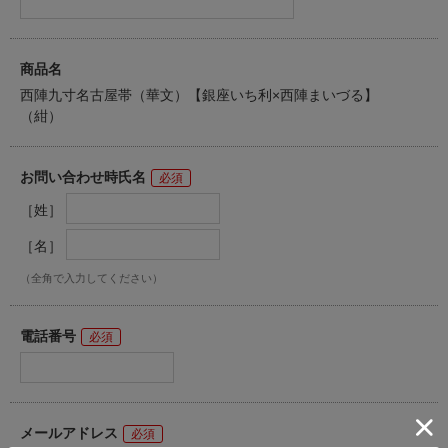
商品名
西陣九寸名古屋帯（華文）【銀座いち利×西陣まいづる】
（紺）
お問い合わせ時氏名
［姓］
［名］
（全角で入力してください）
電話番号
メールアドレス