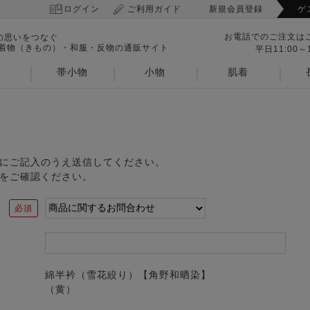
ログイン
ご利用ガイド
新規会員登録
ゲ
お電話でのご注文は
の思いをつなぐ
 着物（きもの）・和服・反物の通販サイト
平日11:00～1
帯小物
小物
肌着
にご記入のうえ送信してください。
をご確認ください。
綿半衿（雪花絞り）【角野和晒染】
（黄）