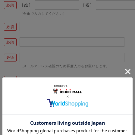
［姓］
［名］
（全角で入力してください）
（メールアドレス確認のため再度入力をお願いします)