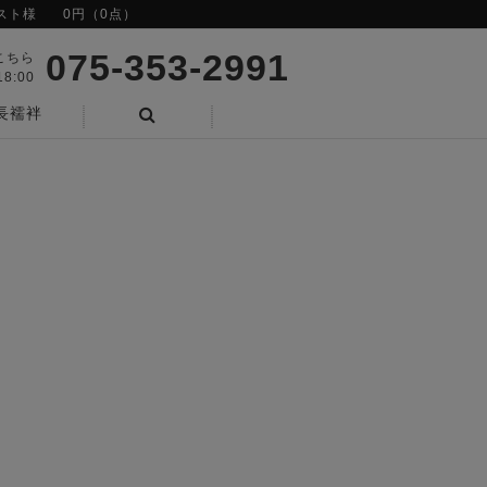
スト様
0円（0点）
075-353-2991
こちら
8:00
長襦袢
検索