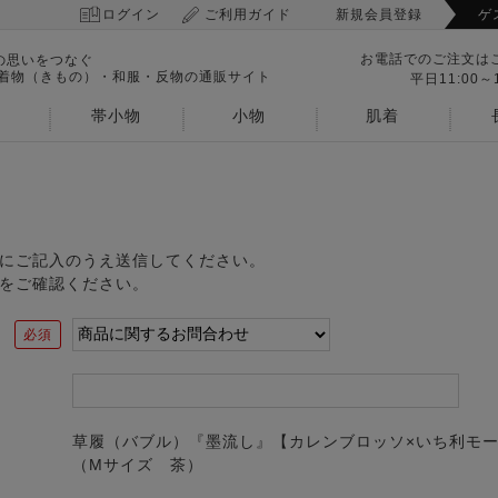
ログイン
ご利用ガイド
新規会員登録
ゲ
お電話でのご注文は
の思いをつなぐ
 着物（きもの）・和服・反物の通販サイト
平日11:00～1
帯小物
小物
肌着
にご記入のうえ送信してください。
をご確認ください。
草履（バブル）『墨流し』【カレンブロッソ×いち利モ
（Mサイズ 茶）