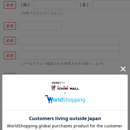
［姓］
［名］
（全角で入力してください）
（メールアドレス確認のため再度入力をお願いします)