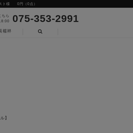
スト様
0円（0点）
075-353-2991
こちら
8:00
長襦袢
検索
ール】