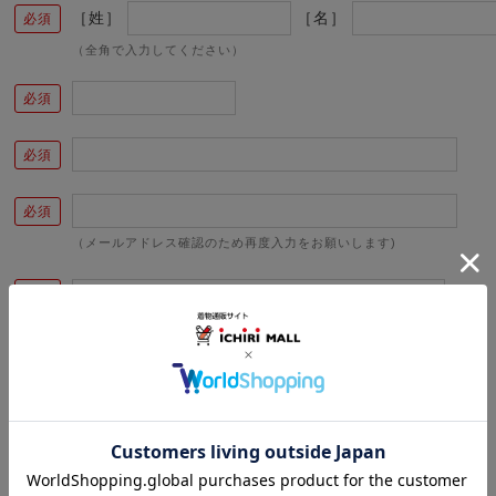
［姓］
［名］
（全角で入力してください）
（メールアドレス確認のため再度入力をお願いします)