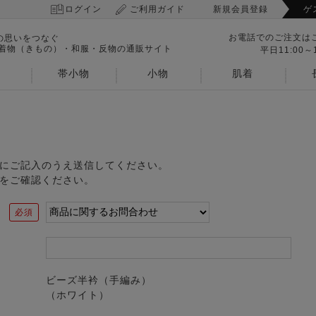
ログイン
ご利用ガイド
新規会員登録
ゲ
お電話でのご注文は
の思いをつなぐ
 着物（きもの）・和服・反物の通販サイト
平日11:00～1
帯小物
小物
肌着
にご記入のうえ送信してください。
をご確認ください。
ビーズ半衿（手編み）
（ホワイト）