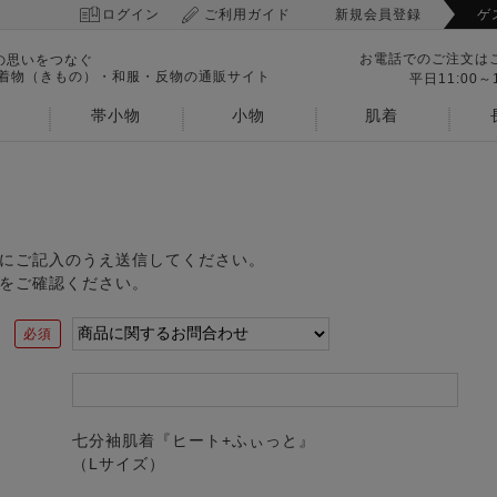
ログイン
ご利用ガイド
新規会員登録
ゲ
お電話でのご注文は
の思いをつなぐ
 着物（きもの）・和服・反物の通販サイト
平日11:00～1
帯小物
小物
肌着
にご記入のうえ送信してください。
をご確認ください。
七分袖肌着『ヒート+ふぃっと』
（Lサイズ）