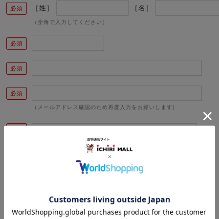
［姓］
［名］
（全角で入力してください）
（メールアドレス確認のため再度入力をお願いします)