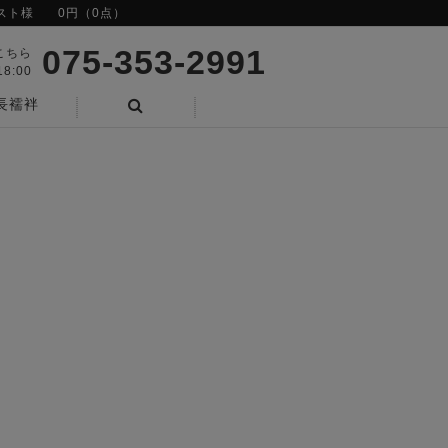
スト様
0円（0点）
075-353-2991
こちら
8:00
長襦袢
検索