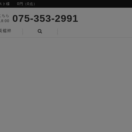
スト様
0円（0点）
075-353-2991
こちら
8:00
長襦袢
検索