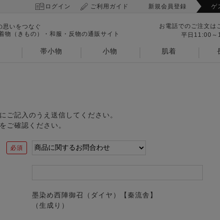
ログイン
ご利用ガイド
新規会員登録
ゲ
お電話でのご注文は
の思いをつなぐ
 着物（きもの）・和服・反物の通販サイト
平日11:00～1
帯小物
小物
肌着
にご記入のうえ送信してください。
をご確認ください。
墨染め西陣御召（ダイヤ）【秦流舎】
（生成り）