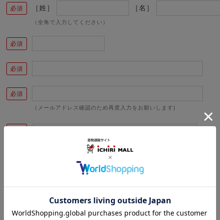
［姓］
［名］
（全角で入力してください）
（メールアドレス確認のため再度入力をお願いします)