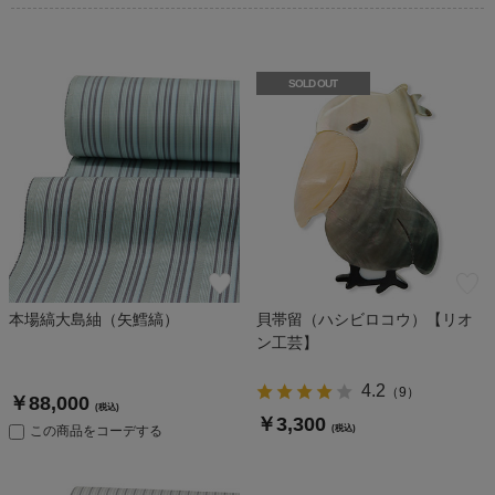
SOLD OUT
本場縞大島紬（矢鱈縞）
貝帯留（ハシビロコウ）【リオ
ン工芸】
4.2
（
9
）
￥88,000
(税込)
￥3,300
この商品をコーデする
(税込)