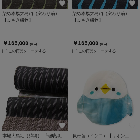
染め本場大島紬（変わり縞）
染め本場大島紬（変わり縞）
【まさき織物】
【まさき織物】
￥165,000
￥165,000
(税込)
(税込)
この商品をコーデする
この商品をコーデする
本場大島紬（緯絣） 『瑠璃織』
貝帯留（インコ）【リオン工