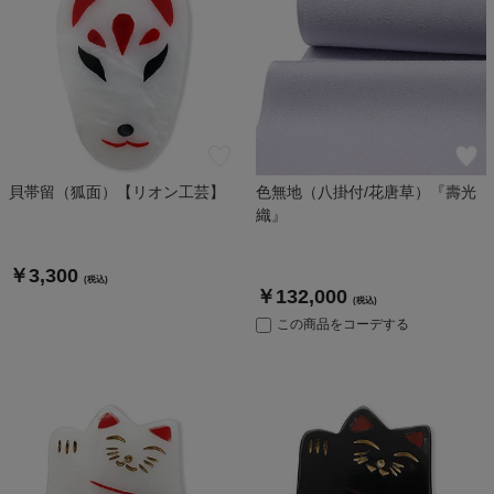
貝帯留（狐面）【リオン工芸】
色無地（八掛付/花唐草）『壽光
織』
￥3,300
(税込)
￥132,000
(税込)
この商品をコーデする