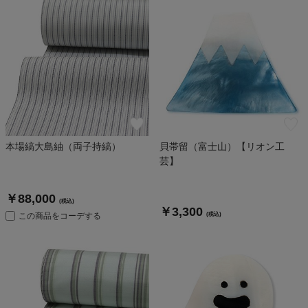
本場縞大島紬（両子持縞）
貝帯留（富士山）【リオン工
芸】
￥88,000
(税込)
￥3,300
この商品をコーデする
(税込)