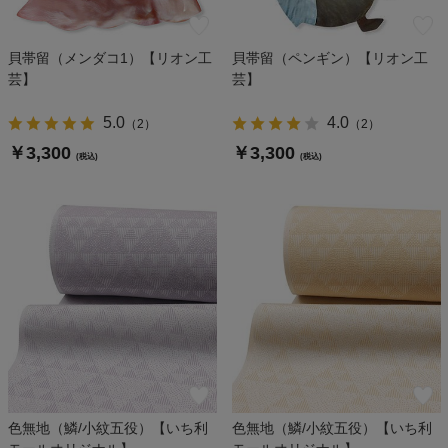
貝帯留（メンダコ1）【リオン工
貝帯留（ペンギン）【リオン工
芸】
芸】
5.0
4.0
（
2
）
（
2
）
￥3,300
￥3,300
(税込)
(税込)
色無地（鱗/小紋五役）【いち利
色無地（鱗/小紋五役）【いち利