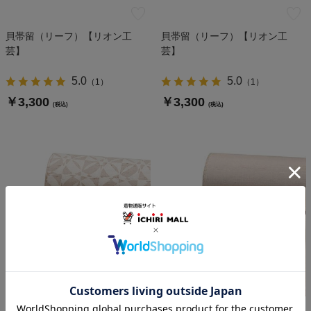
貝帯留（リーフ）【リオン工
貝帯留（リーフ）【リオン工
芸】
芸】
5.0
5.0
（
1
）
（
1
）
￥3,300
￥3,300
(税込)
(税込)
牛首紬（七宝市松）【加藤改
牛首紬（横絣）【加藤改石】