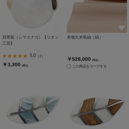
貝帯留（シマエナガ）【リオン
本場久米島紬（縞）
工芸】
5.0
（
2
）
￥528,000
(税込)
￥3,300
(税込)
この商品をコーデする