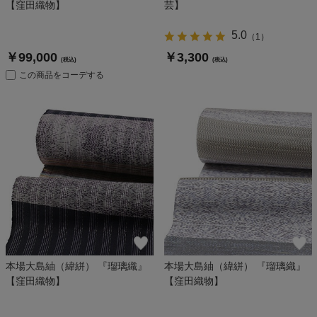
【窪田織物】
芸】
5.0
（
1
）
￥99,000
￥3,300
(税込)
(税込)
この商品をコーデする
本場大島紬（緯絣） 『瑠璃織』
本場大島紬（緯絣） 『瑠璃織』
【窪田織物】
【窪田織物】