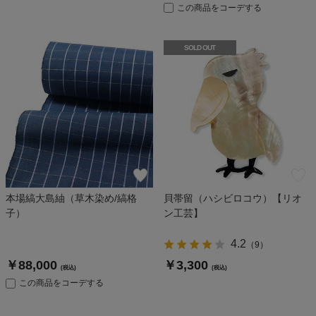
この商品をコーデする
SOLD OUT
本場縞大島紬（草木染め/縞格
貝帯留（ハシビロコウ）【リオ
子）
ン工芸】
4.2
（
9
）
￥88,000
￥3,300
(税込)
(税込)
この商品をコーデする