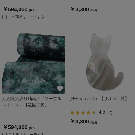
￥594,000
￥3,300
(税込)
(税込)
この商品をコーデする
紅泥篭染絞り紬着尺『マーブル
貝帯留（ネコ）【リオン工芸】
ストーン』【筬園工房】
4.5
（
2
）
￥3,300
(税込)
￥594,000
(税込)
この商品をコーデする