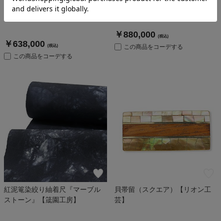
石】
￥880,000
(税込)
￥638,000
(税込)
この商品をコーデする
この商品をコーデする
紅泥篭染絞り紬着尺『マーブル
貝帯留（スクエア）【リオン工
ストーン』【筬園工房】
芸】