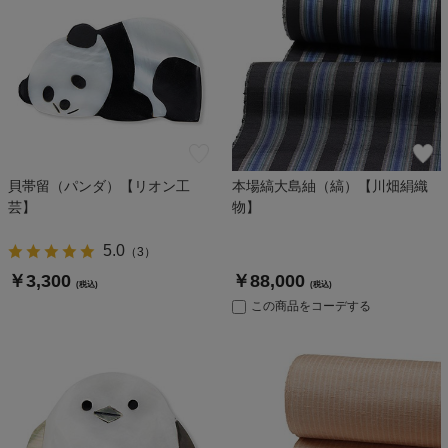
貝帯留（パンダ）【リオン工
本場縞大島紬（縞）【川畑絹織
芸】
物】
5.0
（
3
）
￥3,300
￥88,000
(税込)
(税込)
この商品をコーデする