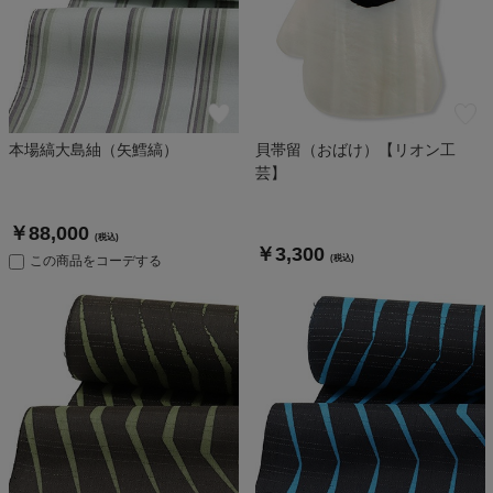
本場縞大島紬（矢鱈縞）
貝帯留（おばけ）【リオン工
芸】
￥88,000
(税込)
￥3,300
この商品をコーデする
(税込)