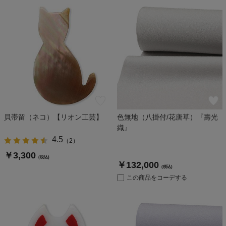
貝帯留（ネコ）【リオン工芸】
色無地（八掛付/花唐草）『壽光
織』
4.5
（
2
）
￥3,300
(税込)
￥132,000
(税込)
この商品をコーデする