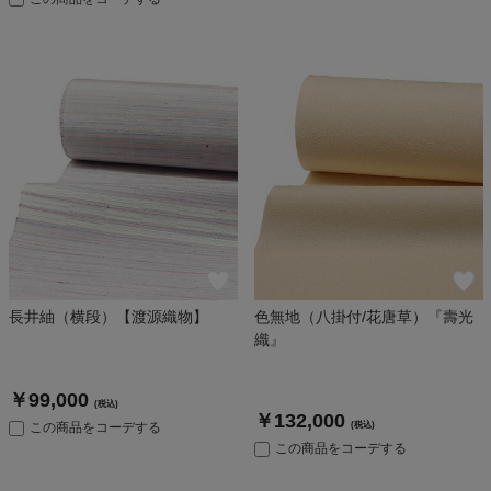
長井紬（横段）【渡源織物】
色無地（八掛付/花唐草）『壽光
織』
￥99,000
(税込)
￥132,000
この商品をコーデする
(税込)
この商品をコーデする