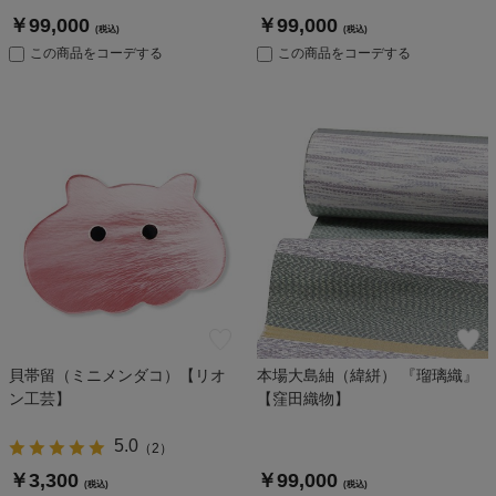
￥99,000
￥99,000
(税込)
(税込)
この商品をコーデする
この商品をコーデする
貝帯留（ミニメンダコ）【リオ
本場大島紬（緯絣） 『瑠璃織』
ン工芸】
【窪田織物】
5.0
（
2
）
￥3,300
￥99,000
(税込)
(税込)