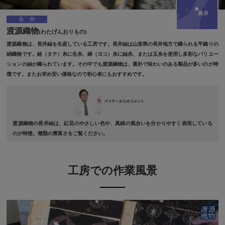
長井
渡源織物
(わたげんおりもの)
渡源織物は、長井紬を生産している工房です。長井紬は山形県の長井地方で織られる平織りの
絹織物です。経（タテ）糸に生糸、緯（ヨコ）糸に紬糸、または玉糸を使用し多彩なバリエー
ションの紬が織られています。その中でも渡源織物は、素朴で味わいのある製品が多いのが特
徴です。またお求め安い価格なので初心者にもおすすめです。
渡源織物の長井紬は、紅花のやさしい色や、真綿の風合いを分かりやすく表現している
のが特徴。種類の豊富さをご覧ください。
工房での作業風景