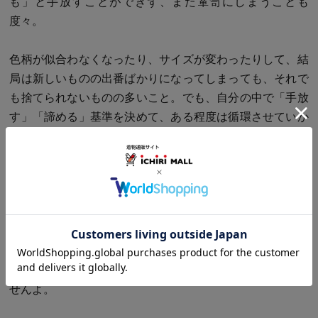
も」と手放すことができず、また箪笥にしまうことも
度々。
色柄が似合わなくなったり、サイズが変わったりして、結
局は新しいものの出番ばかりになってしまっても、それで
も捨てられないものの多いこと。でも、自分の中で「手放
す」「諦める」基準を決めて、ある程度は循環させていか
ないといけないなとこの頃は考えています。
着物は箪笥の肥やしではなく、着て楽しむのが一番いいで
すものね。入れっぱなしだと、傷みに気づかないこともあ
りますから。
時折は点検やおそうじも兼ねて、着物箪笥の棚卸しをする
と、必要なものや欲しいものが改めてみつかるかもしれま
せんよ。