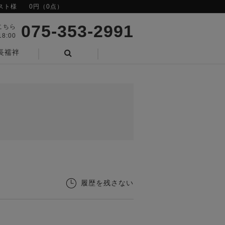
スト様
0円（0点）
075-353-2991
こちら
8:00
長襦袢
検索
履歴を残さない