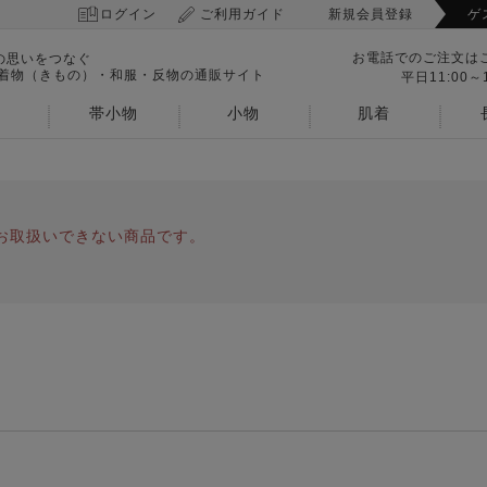
ログイン
ご利用ガイド
新規会員登録
ゲ
お電話でのご注文は
の思いをつなぐ
 着物（きもの）・和服・反物の通販サイト
平日11:00～1
帯小物
小物
肌着
お取扱いできない商品です。