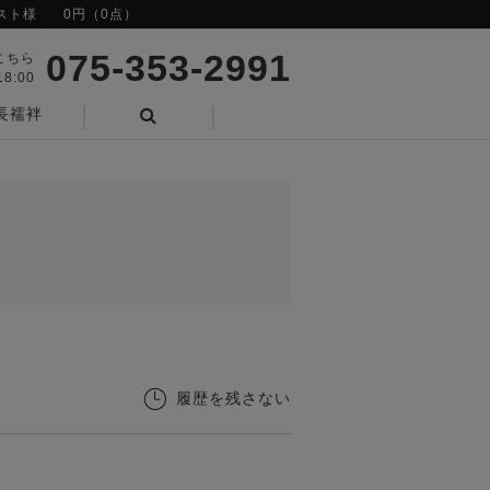
スト様
0円（0点）
075-353-2991
こちら
8:00
長襦袢
検索
履歴を残さない