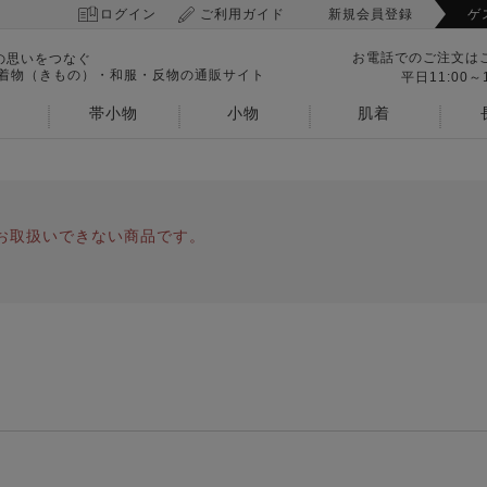
ログイン
ご利用ガイド
新規会員登録
ゲ
お電話でのご注文は
の思いをつなぐ
 着物（きもの）・和服・反物の通販サイト
平日11:00～1
帯小物
小物
肌着
お取扱いできない商品です。