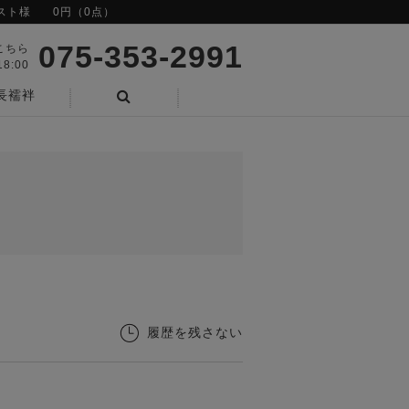
スト様
0円（0点）
075-353-2991
こちら
8:00
長襦袢
検索
履歴を残さない