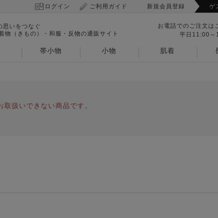
ログイン
ご利用ガイド
新規会員登録
ゲ
お電話でのご注文は
の思いをつなぐ
 着物（きもの）・和服・反物の通販サイト
平日11:00～1
帯小物
小物
肌着
お取扱いできない商品です。