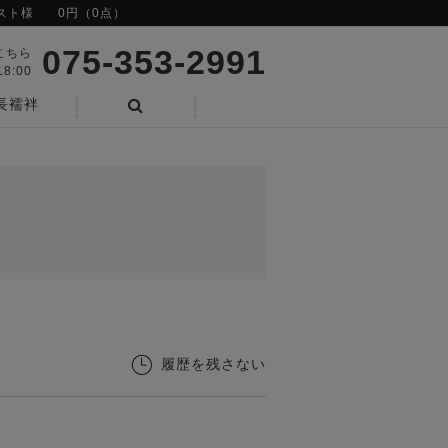
スト様
0円（0点）
075-353-2991
こちら
8:00
長襦袢
検索
履歴を残さない