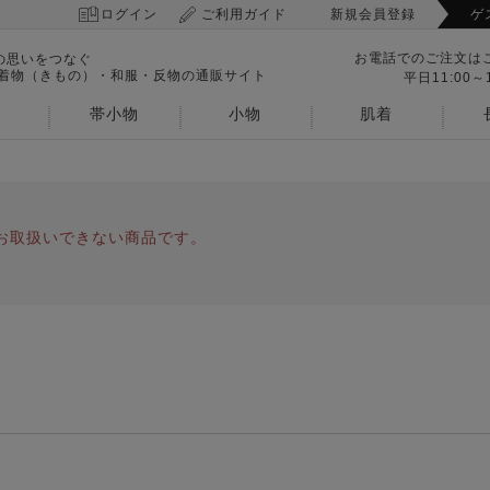
ログイン
ご利用ガイド
新規会員登録
ゲ
お電話でのご注文は
の思いをつなぐ
 着物（きもの）・和服・反物の通販サイト
平日11:00～1
帯小物
小物
肌着
お取扱いできない商品です。