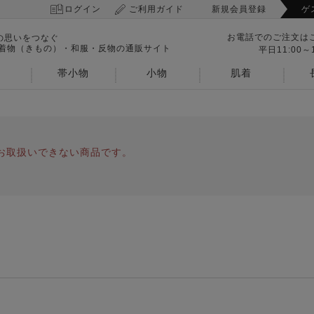
ログイン
ご利用ガイド
新規会員登録
ゲ
お電話でのご注文は
の思いをつなぐ
 着物（きもの）・和服・反物の通販サイト
平日11:00～1
帯小物
小物
肌着
お取扱いできない商品です。