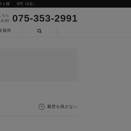
スト様
0円（0点）
075-353-2991
こちら
8:00
長襦袢
検索
履歴を残さない