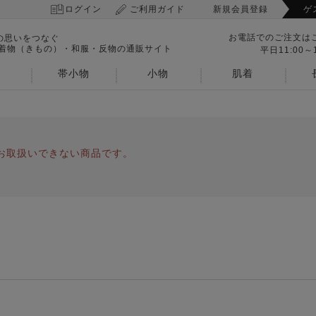
ログイン
ご利用ガイド
新規会員登録
ゲ
お電話でのご注文は
の思いをつなぐ
 着物（きもの）・和服・反物の通販サイト
平日11:00～1
帯小物
小物
肌着
お取扱いできない商品です。