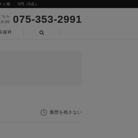
スト様
0円（0点）
075-353-2991
こちら
8:00
長襦袢
検索
履歴を残さない