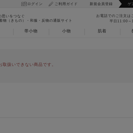
ログイン
ご利用ガイド
新規会員登録
ゲ
お電話でのご注文は
の思いをつなぐ
 着物（きもの）・和服・反物の通販サイト
平日11:00～1
帯小物
小物
肌着
お取扱いできない商品です。