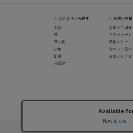
カテゴリから探す
お買い得情
着物
工房のご紹介
帯
プライベート
帯小物
着物クリーニ
小物
さわって選べ
肌着
店舗とりよせ
長襦袢
会社概要
古物営業許可
特定商取引に関す