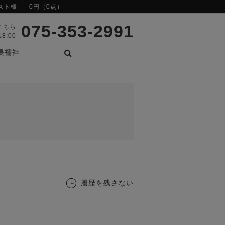
スト様
0円（0点）
075-353-2991
こちら
8:00
長襦袢
検索
履歴を残さない