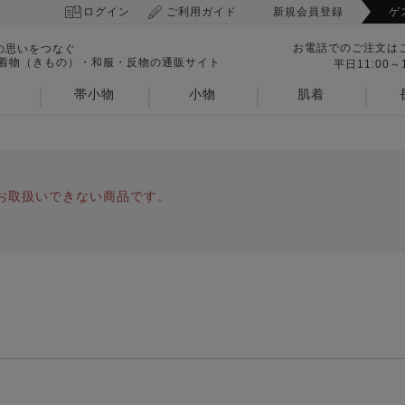
ログイン
ご利用ガイド
新規会員登録
ゲ
お電話でのご注文は
の思いをつなぐ
 着物（きもの）・和服・反物の通販サイト
平日11:00～1
帯小物
小物
肌着
お取扱いできない商品です。