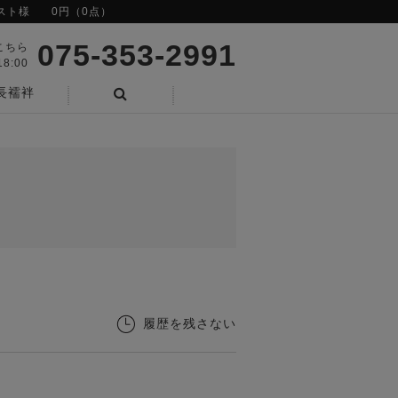
スト様
0円（0点）
075-353-2991
こちら
8:00
長襦袢
検索
履歴を残さない