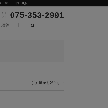
スト様
0円（0点）
075-353-2991
こちら
8:00
長襦袢
検索
履歴を残さない