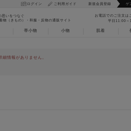
ログイン
ご利用ガイド
新規会員登録
ゲ
お電話でのご注文は
の思いをつなぐ
 着物（きもの）・和服・反物の通販サイト
平日11:00～1
帯小物
小物
肌着
詳細情報がありません。