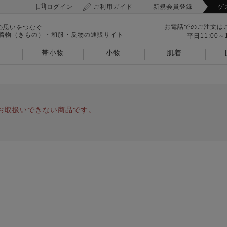
ログイン
ご利用ガイド
新規会員登録
ゲ
お電話でのご注文は
の思いをつなぐ
 着物（きもの）・和服・反物の通販サイト
平日11:00～1
帯小物
小物
肌着
お取扱いできない商品です。