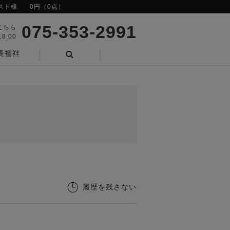
スト様
0円（0点）
075-353-2991
こちら
8:00
長襦袢
検索
履歴を残さない