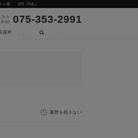
スト様
0円（0点）
075-353-2991
こちら
8:00
長襦袢
検索
履歴を残さない