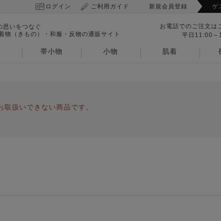
ログイン
ご利用ガイド
新規会員登録
ゲ
お電話でのご注文は
の思いをつなぐ
 着物（きもの）・和服・反物の通販サイト
平日11:00～1
帯小物
小物
肌着
お取扱いできない商品です。