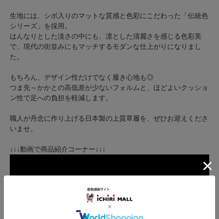
生地には、シボ入りのマットな質感と色彩にこだわった「伝統色
シリーズ」を採用。
はんなりとした淡さの中にも、凛とした清麗さを感じる色彩美
で、現代の街並みにもマッチするモダンな仕上がりになりまし
た。
もちろん、デザイン性だけでなく履き心地も◎
つま先～かかとの高低差が少ないフォルムと、ほどよいクッショ
ン性で足への負担を軽減します。
職人が丹念に作り上げる日本製の上質草履を、ぜひお迎えくださ
いませ。
↓↓↓動画で商品紹介コーナー↓↓↓