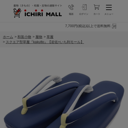
7,700円(税込)以上で送料無料
ホーム
>
和装小物
>
履物
>
草履
>
スクエア型草履『kakutto』【岩佐×いち利モール】