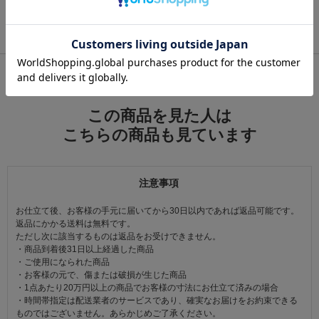
Voice By ondoku3.com音読さん
関連カテゴリ：
和装小物
/
履物
/
草履
この商品を見た人は
こちらの商品も見ています
注意事項
お仕立て後、お客様の手元に届いてから30日以内であれば返品可能です。
返品にかかる送料は無料です。
ただし次に該当するものは返品をお受けできません。
・商品到着後31日以上経過した商品
・ご使用になられた商品
・お客様の元で、傷または破損が生じた商品
・1点あたり20万円以上の商品でお客様の寸法にお仕立て済みの場合
・時間帯指定は配送業者のサービスであり、確実なお届けをお約束できる
ものではございません。あらかじめご了承ください。