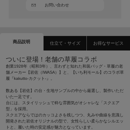
お問い合わせ
商品説明
仕立て・サイズ
お得なサービス
ついに登場！老舗の草履コラボ
創業1928年（昭和3年）、言わずと知れた和装バッグ・草履の老
舗メーカー【岩佐（IWASA）】と、【いち利モール】のコラボ草
履『kakutto-カクット-』。
数ある【岩佐】の台・生地サンプルの中から厳選し、製作いただ
いた一足です。
台には、スタイリッシュで粋な雰囲気がオシャレな「スクエア
型」を採用。
スクエアならではのカッコよさを残しつつ、丸みや曲線を意識し
開発された岩佐オリジナルの型で、女性らしい柔らかなシルエッ
トと、履いた時の安定感が魅力となっています。