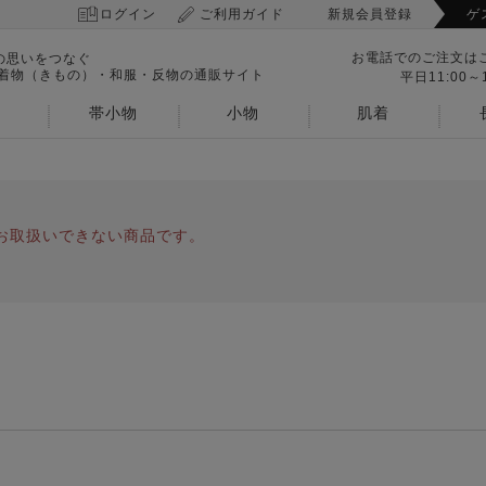
ログイン
ご利用ガイド
新規会員登録
ゲ
お電話でのご注文は
の思いをつなぐ
 着物（きもの）・和服・反物の通販サイト
平日11:00～1
帯小物
小物
肌着
お取扱いできない商品です。