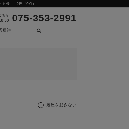
スト様
0円（0点）
075-353-2991
こちら
8:00
長襦袢
検索
履歴を残さない