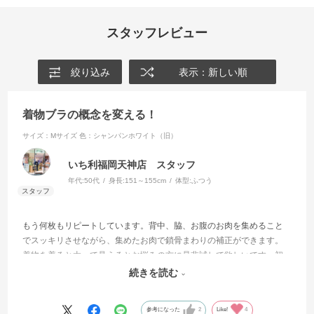
スタッフレビュー
絞り込み
表示：新しい順
着物ブラの概念を変える！
サイズ：Mサイズ
色：シャンパンホワイト（旧）
いち利福岡天神店 スタッフ
年代:
50代
身長:
151～155cm
体型:
ふつう
もう何枚もリピートしています。背中、脇、お腹のお肉を集めること
でスッキリさせながら、集めたお肉で鎖骨まわりの補正ができます。
着物を着ると太って見えるとお悩みの方に是非試して欲しいです。初
めての方はサイズ選びや着用の仕方にアドバイス必須なのでお店で試
続きを読む
着をお勧め致します。
参考になった
2
Like!
4