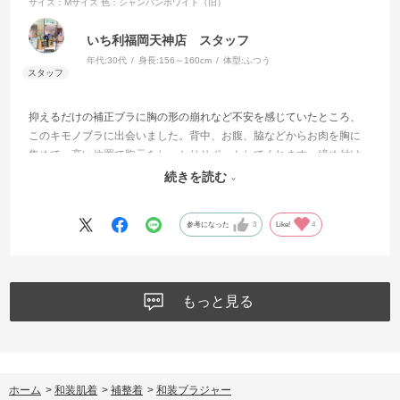
サイズ：Mサイズ
色：シャンパンホワイト（旧）
いち利福岡天神店 スタッフ
年代:
30代
身長:
156～160cm
体型:
ふつう
抑えるだけの補正ブラに胸の形の崩れなど不安を感じていたところ、
このキモノブラに出会いました。背中、お腹、脇などからお肉を胸に
集めて、高い位置で胸元をしっかりサポートしてくれます。締め付け
感がないので、着ていてとても楽ですし安心感があります。胸の質感
続きを読む
が柔らかく流れやすい方に特におすすめです。
参考になった
3
Like!
4
もっと見る
ホーム
>
和装肌着
>
補整着
>
和装ブラジャー