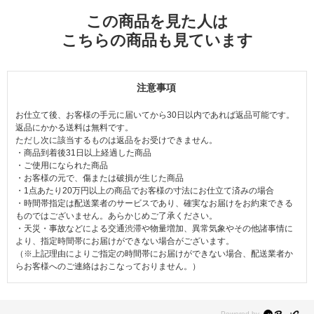
この商品を見た人は
こちらの商品も見ています
注意事項
お仕立て後、お客様の手元に届いてから30日以内であれば返品可能です。
返品にかかる送料は無料です。
ただし次に該当するものは返品をお受けできません。
・商品到着後31日以上経過した商品
・ご使用になられた商品
・お客様の元で、傷または破損が生じた商品
・1点あたり20万円以上の商品でお客様の寸法にお仕立て済みの場合
・時間帯指定は配送業者のサービスであり、確実なお届けをお約束できる
ものではございません。あらかじめご了承ください。
・天災・事故などによる交通渋滞や物量増加、異常気象やその他諸事情に
より、指定時間帯にお届けができない場合がございます。
（※上記理由によりご指定の時間帯にお届けができない場合、配送業者か
らお客様へのご連絡はおこなっておりません。）