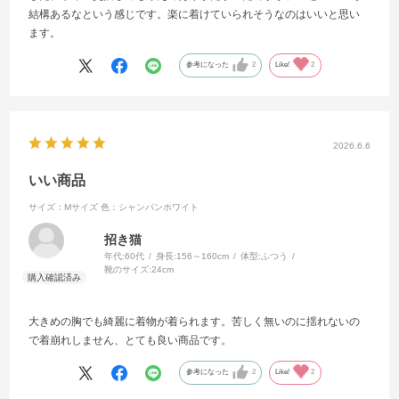
結構あるなという感じです。楽に着けていられそうなのはいいと思い
ます。
参考になった
2
Like!
2
2026.6.6
いい商品
サイズ：Mサイズ
色：シャンパンホワイト
招き猫
年代:
60代
身長:
156～160cm
体型:
ふつう
靴のサイズ:
24cm
大きめの胸でも綺麗に着物が着られます。苦しく無いのに揺れないの
で着崩れしません、とても良い商品です。
参考になった
2
Like!
2