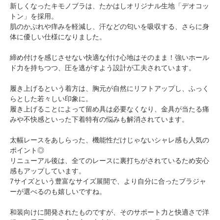
新しくなったキモノブラは、たかはしオリジナル生地「デオコッ
トン」を採用。
肌のかぶれや痒みを軽減し、汗などの匂いを吸収する、さらに身
体に優しい仕様になりました。
締め付けを感じさせない快適な付け心地はそのまま！強いホール
ド力を持ちつつ、圧を逃がすよう設計が工夫されています。
履き上げるという着方は、胸元が自然にリフトアップし、ふっく
らとした若々しい印象に。
履き上げることによって留め具は必要なくなり、金具が当たる痛
みや不快感といった下着特有の悩みも解消されています。
太幅レースをあしらった、機能性だけじゃないシャレ感も人気の
ポイント◎
リニューアル後は、全てのレースに裏打ちがされているため安心
感もアップしています。
7サイズという豊富なサイズ展開で、より自分に合ったブラジャ
ーが選べるのも嬉しいですね。
和装向けに開発されたものですが、そのサポート力と快適さで洋