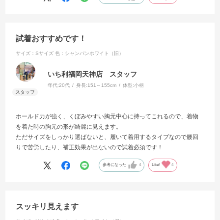
試着おすすめです！
サイズ：Sサイズ
色：シャンパンホワイト（旧）
いち利福岡天神店 スタッフ
年代:
20代
身長:
151～155cm
体型:
小柄
ホールド力が強く、くぼみやすい胸元中心に持ってこれるので、着物
を着た時の胸元の形が綺麗に見えます。
ただサイズをしっかり選ばないと、履いて着用するタイプなので腰回
りで苦労したり、補正効果が出ないので試着必須です！
参考になった
4
Like!
4
スッキリ見えます