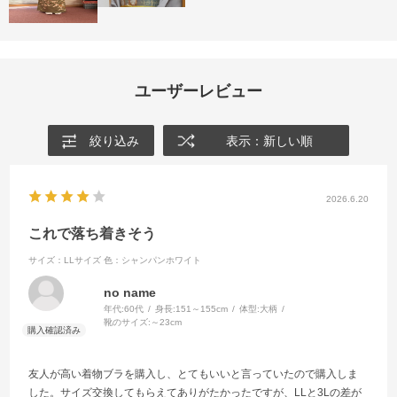
ユーザーレビュー
絞り込み
表示：新しい順
2026.6.20
これで落ち着きそう
サイズ：LLサイズ
色：シャンパンホワイト
no name
年代:
60代
身長:
151～155cm
体型:
大柄
靴のサイズ:
～23cm
友人が高い着物ブラを購入し、とてもいいと言っていたので購入しま
した。サイズ交換してもらえてありがたかったですが、LLと3Lの差が