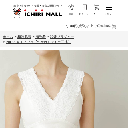
7,700円(税込)以上で送料無料
ホーム
>
和装肌着
>
補整着
>
和装ブラジャー
>
Put on キモノブラ【たかはしきもの工房】