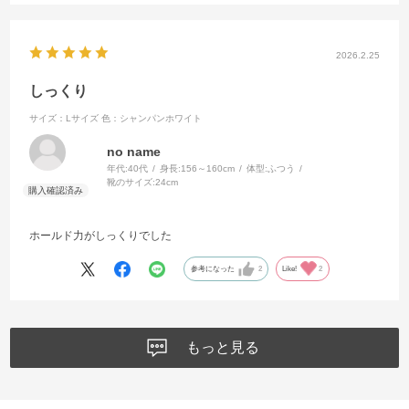
2026.2.25
しっくり
サイズ：Lサイズ
色：シャンパンホワイト
no name
年代:
40代
身長:
156～160cm
体型:
ふつう
靴のサイズ:
24cm
ホールド力がしっくりでした
参考になった
2
Like!
2
もっと見る