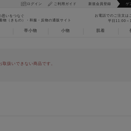
ログイン
ご利用ガイド
新規会員登録
ゲ
お電話でのご注文は
の思いをつなぐ
 着物（きもの）・和服・反物の通販サイト
平日11:00～1
帯小物
小物
肌着
お取扱いできない商品です。