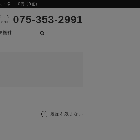
スト様
0円（0点）
075-353-2991
こちら
8:00
長襦袢
検索
履歴を残さない