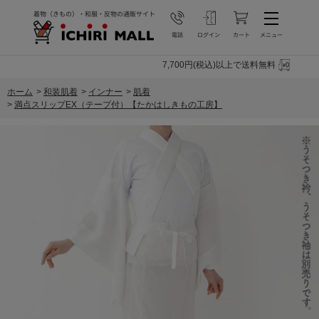
7,700円(税込)以上で送料無料
ホーム
>
和装肌着
>
インナー
>
肌着
>
満点スリップEX（テープ付）【たかはしきもの工房】