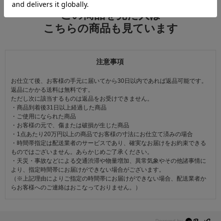
この商品を見た人は
こちらの商品も見ています
注意事項
お仕立て後、お客様の手元に届いてから30日以内であれば返品可能です。
返品にかかる送料は無料です。
ただし次に該当するものは返品をお受けできません。
・商品到着後31日以上経過した商品
・ご使用になられた商品
・お客様の元で、傷または破損が生じた商品
・1点あたり20万円以上の商品でお客様の寸法にお仕立て済みの場合
・時間帯指定は配送業者のサービスであり、確実なお届けをお約束できる
ものではございません。あらかじめご了承ください。
・天災・事故などによる交通渋滞や物量増加、異常気象やその他諸事情に
より、指定時間帯にお届けができない場合がございます。
（※上記理由によりご指定の時間帯にお届けができない場合、配送業者か
らお客様へのご連絡はおこなっておりません。）