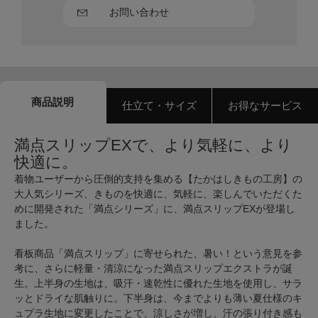
お問い合わせ
商品説明
仕立て・サイズ
お得なサービス
満点スリップEXで、より気軽に、より
快適に。
着物ユーザーから圧倒的支持を集める【たかはしきもの工房】の
大人気シリーズ、きものを快適に、気軽に、楽しんでいただくた
めに開発された「満点シリーズ」に、満点スリップEXが登場し
ました。
看板商品「満点スリップ」に寄せられた、暑い！という意見を参
考に、さらに軽量・清涼になった満点スリップエクストラが誕
生。上半身の生地は、吸汗・速乾性に優れた生地を使用し、サラ
ッとドライな肌触りに。下半身は、今までよりも薄い夏仕様のキ
ュプラ生地に変更したことで、涼しさが増し、汗の張り付き感も