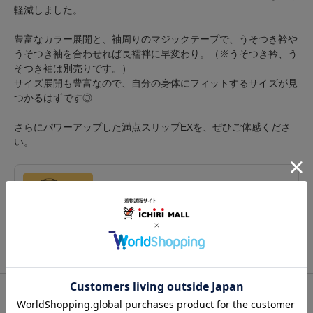
軽減しました。
豊富なカラー展開と、袖周りのマジックテープで、うそつき衿や
うそつき袖を合わせれば長襦袢に早変わり。（※うそつき衿、う
そつき袖は別売りです。）
サイズ展開も豊富なので、自分の身体にフィットするサイズが見
つかるはずです◎
さらにパワーアップした満点スリップEXを、ぜひご体感くださ
い。
ブランド
たかはしきもの工房
関連カテゴリ：
和装肌着
/
インナー
/
肌着