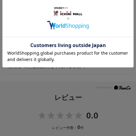
お仕立て後、お客様の手元に届いてから30日以内であれば返品可能です。
返品にかかる送料は無料です。
ただし次に該当するものは返品をお受けできません。
・商品到着後31日以上経過した商品
・ご使用になられた商品
・お客様の元で、傷または破損が生じた商品
・1点あたり20万円以上の商品でお客様の寸法にお仕立て済みの場合
・時間帯指定は配送業者のサービスであり、確実なお届けをお約束できる
ものではございません。あらかじめご了承ください。
・天災・事故などによる交通渋滞や物量増加、異常気象やその他諸事情に
より、指定時間帯にお届けができない場合がございます。
（※上記理由によりご指定の時間帯にお届けができない場合、配送業者か
らお客様へのご連絡はおこなっておりません。）
レビュー
0.0
0
レビュー件数：
件