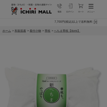
7,700円(税込)以上で送料無料
ホーム
>
和装肌着
>
着付小物
>
帯枕
>
へちま帯枕【itomi】