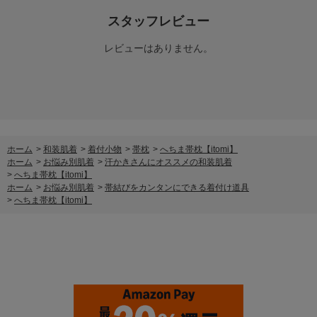
スタッフレビュー
レビューはありません。
ホーム
>
和装肌着
>
着付小物
>
帯枕
>
へちま帯枕【itomi】
ホーム
>
お悩み別肌着
>
汗かきさんにオススメの和装肌着
>
へちま帯枕【itomi】
ホーム
>
お悩み別肌着
>
帯結びをカンタンにできる着付け道具
>
へちま帯枕【itomi】