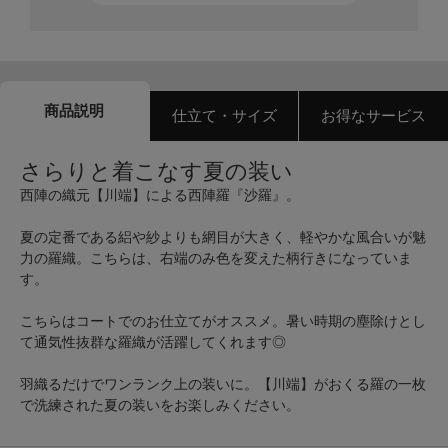
商品説明
仕立て・サイズ
お得なサービス
さらりと着こなす夏の装い
西陣の織元【川端】による西陣羅『沙羅』。
夏の定番である絽や紗よりも網目が大きく、軽やかな風合いが魅
力の羅織。こちらは、右端のみ色を変えた柄行きになっていま
す。
こちらはコートでのお仕立てがオススメ。暑い時期の塵除けとし
て通気性抜群な羅織が活躍してくれます◎
羽織るだけでワンランク上の装いに。【川端】がおくる羅の一枚
で洗練された夏の装いをお楽しみください。