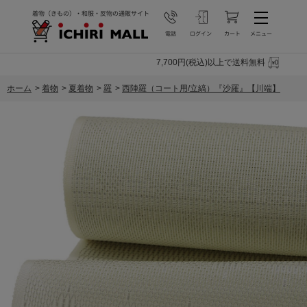
7,700円(税込)以上で送料無料
ホーム
>
着物
>
夏着物
>
羅
>
西陣羅（コート用/立縞）『沙羅』【川端】