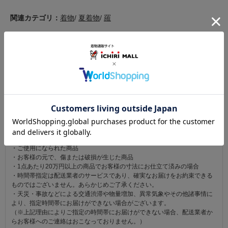
関連カテゴリ：
着物
/
夏着物
/
羅
この商品を見た人は
こちらの商品も見ています
注意事項
お仕立て後、お客様の手元に届いてから30日以内であれば返品可能です。
返品にかかる送料は無料です。
ただし次に該当するものは返品をお受けできません。
・商品到着後31日以上経過した商品
・ご使用になられた商品
・お客様の元で、傷または破損が生じた商品
・1点あたり20万円以上の商品でお客様の寸法にお仕立て済みの場合
・時間帯指定は配送業者のサービスであり、確実なお届けをお約束できる
ものではございません。あらかじめご了承ください。
・天災・事故などによる交通渋滞や物量増加、異常気象やその他諸事情に
より、指定時間帯にお届けができない場合がございます。
（※上記理由によりご指定の時間帯にお届けができない場合、配送業者か
らお客様へのご連絡はおこなっておりません。）