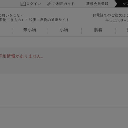
ログイン
ご利用ガイド
新規会員登録
ゲ
お電話でのご注文は
の思いをつなぐ
 着物（きもの）・和服・反物の通販サイト
平日11:00～1
帯小物
小物
肌着
詳細情報がありません。