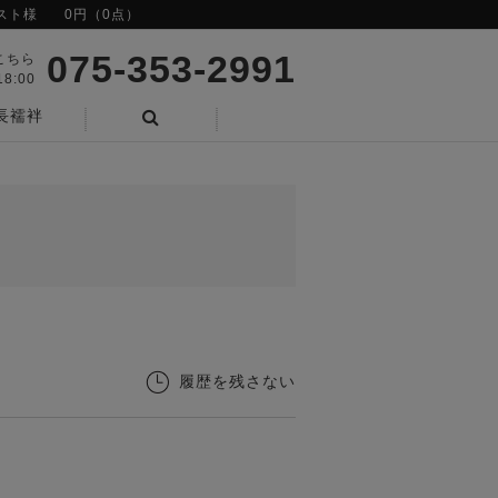
スト様
0円（0点）
075-353-2991
こちら
8:00
長襦袢
検索
履歴を残さない