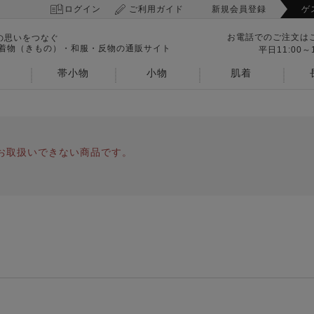
ログイン
ご利用ガイド
新規会員登録
ゲ
お電話でのご注文は
の思いをつなぐ
 着物（きもの）・和服・反物の通販サイト
平日11:00～1
帯小物
小物
肌着
お取扱いできない商品です。