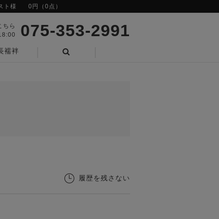
スト様
0円（0点）
075-353-2991
こちら
8:00
長襦袢
検索
履歴を残さない