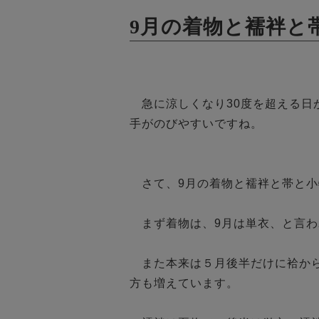
9月の着物と襦袢と
　急に涼しくなり30度を超える日
手がのびやすいですね。

　さて、9月の着物と襦袢と帯と小
　まず着物は、9月は単衣、と言わ
　また本来は５月後半だけに袷か
方も増えています。
