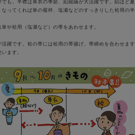
袢でも。半襟は単衣の季節、絽縮緬が大活躍です。絽ほど夏
くなってくれば単の襦袢、塩瀬などのすっきりした袷用の半
単や袷用（塩瀬など）の帯をあわせます。

が活躍です。袷の帯には袷用の帯揚げ、帯締めを合わせます
います。
