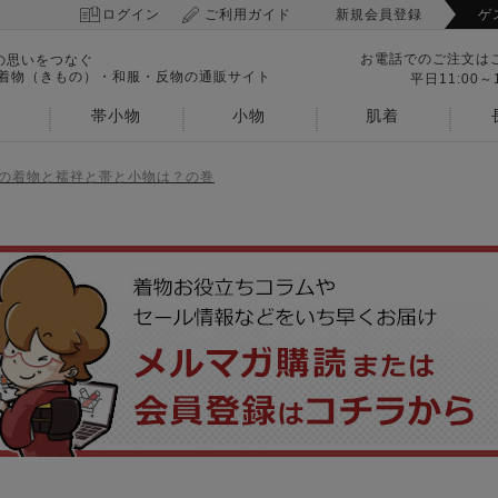
ログイン
ご利用ガイド
新規会員登録
ゲ
お電話でのご注文は
の思いをつなぐ
 着物（きもの）・和服・反物の通販サイト
平日11:00～1
帯小物
小物
肌着
月の着物と襦袢と帯と小物は？の巻