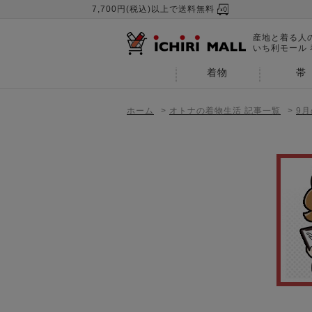
7,700円(税込)以上で送料無料
産地と着る人
いち利モール
着物
帯
ホーム
>
オトナの着物生活 記事一覧
>
9