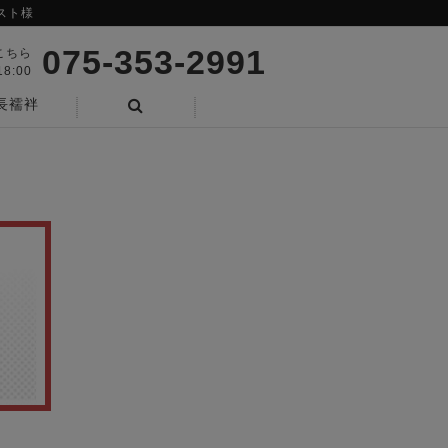
スト様
075-353-2991
こちら
8:00
長襦袢