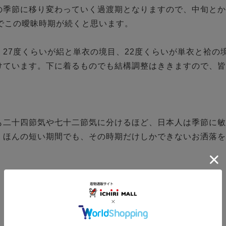
の季節に移り変わっていく過渡期となりますので、中旬とか
でこの曖昧時期が続くと思います。

27度くらいが絽と単衣の境目、22度くらいが単衣と袷の
けています。下に着るものでも結構調整はききますので、皆
も二十四節気や七十二節気に分けるほど、日本人は季節に敏
。ほんの短い期間でも、その時期だけしかできないお洒落を