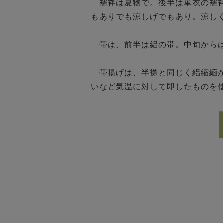
　襦袢は夏物で。後半は単衣の襦
もありでも涼しげでもあり。涼し
　帯は、前半は絽の帯。中旬からは
　帯揚げは、半襟と同じく絽縮緬
いなど気温に対して即したものを使